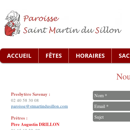
ACCUEIL
FÊTES
HORAIRES
SAC
Nou
Presbytère Savenay :
02 40 58 30 08
paroisse@stmartindusillon.com
Prêtres :
Père Augustin DRILLON